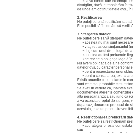
• să vă oferim alte informații desp
divulgăm, dacă le transferăm în str
de unde am obținut datele dvs., în 
2. Rectificarea
Ne puteți cere să rectificăm sau s
Este posibil să încercăm să verific
3. Ștergerea datelor
Ne puteți cere să vă ștergem datele
• acestea nu mai sunt necesare pe
• v-ați retras consimțământul (în
• dați curs unui drept legal de a
• acestea au fost prelucrate ileg
• ne revine o obligație legală în
Nu avem obligația de a ne conforma 
datelor dvs. cu caracter personal 
• pentru respectarea unei obligaț
• pentru constatarea, exercitarea
Există anumite circumstanțe în car
sunt cele mai probabile circumstan
Sa aveti in vedere ca, inaintea exer
documentele aferente comenzilor efe
alta persoana fizica sau juridica (cu
a va exercita dreptul de stergere, v
dupa caz, deoarece procesul de ste
acestuia, este un proces ireversibil
4. Restricționarea prelucrării dat
Ne puteți cere să restricționăm pre
• acuratețea lor este contestată (
sau