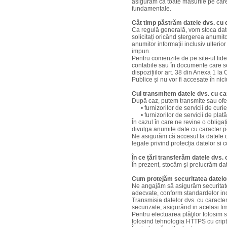
asigurăm că toate măsurile pe care l
fundamentale.
Cât timp păstrăm datele dvs. cu 
Ca regulă generală, vom stoca datel
solicitați oricând ștergerea anumito
anumitor informații inclusiv ulterior
impun.
Pentru comenzile de pe site-ul fide
contabile sau în documente care se
dispozițiilor art. 38 din Anexa 1 l
Publice și nu vor fi accesate în nic
Cui transmitem datele dvs. cu ca
După caz, putem transmite sau ofer
• furnizorilor de servicii de curi
• furnizorilor de servicii de plat
În cazul în care ne revine o oblig
divulga anumite date cu caracter pe
Ne asigurăm că accesul la datele dv
legale privind protecția datelor si 
În ce țări transferăm datele dvs.
În prezent, stocăm și prelucrăm dat
Cum protejăm securitatea datelo
Ne angajăm să asigurăm securitate
adecvate, conform standardelor ind
Transmisia datelor dvs. cu caracter
securizate, asigurând in acelasi t
Pentru efectuarea plăţilor folosim se
folosind tehnologia HTTPS cu cript