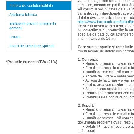
Când plasați o comandă, ne furnizaț
facturare, metoda de plată, număr d
Politica de confidentialitate
Vă oferim și posibilitatea de a vă 
variante, veți fi direcționați către
Asistenta tehnica
datelor dvs. către site-ul nostru, fi
https://www.facebook.com/about/pr
Intelegere privind numele de
Pe site-ul nostru web putem stoca ș
domenii
Nu colectăm și nu prelucrăm în alt 
speciale de date cu caracter pers
Livrare
împlinit varsta de 16 ani.
Acord de Licentiere Aplicatii
Care sunt scopurile și temeiurile 
Avem nevoie de datele dvs personal
1. Comenzi:
*Preturile nu contin TVA (21%)
• Nume și prenume – avem nevoie 
• E-mail – adresa de e-mail o fol
• Număr de telefon – vă vom cont
• Adresa de livrare – avem nevoie
• Adresa de facturare – avem nevo
• Prelucrarea comenzilor, inclusiv
• Solutionarea anulărilor sau a pr
• Returnarea produselor conform 
• Rambursarea contravalorii prod
2. Suport:
• Nume și prenume – avem nevoie 
• E-mail – adresa de e-mail o fo
• Număr de telefon – vă vom conta
documenta problema dvs și rezolva
• Detalii IP – avem nevoie de ace
la întrebări.