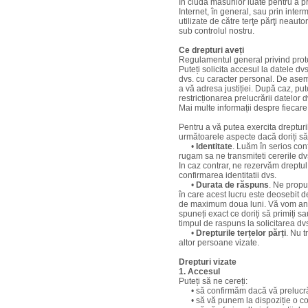
În ciuda măsurilor luate pentru a p
Internet, în general, sau prin inter
utilizate de către terţe părţi neaut
sub controlul nostru.
Ce drepturi aveți
Regulamentul general privind protec
Puteți solicita accesul la datele dv
dvs. cu caracter personal. De asem
a vă adresa justiției. După caz, put
restricționarea prelucrării datelor dv
Mai multe informații despre fiecare 
Pentru a vă putea exercita drepturi
următoarele aspecte dacă doriți să 
•
Identitate
. Luăm în serios conf
rugam sa ne transmiteti cererile dvs
In caz contrar, ne rezervăm dreptul
confirmarea identitatii dvs.
•
Durata de răspuns
. Ne propu
în care acest lucru este deosebit 
de maximum doua luni. Vă vom anun
spuneți exact ce doriți să primiți 
timpul de raspuns la solicitarea dv
•
Drepturile terțelor părți
. Nu t
altor persoane vizate.
Drepturi vizate
1. Accesul
Puteți să ne cereți:
• să confirmăm dacă vă prelucrăm
• să vă punem la dispoziție o cop