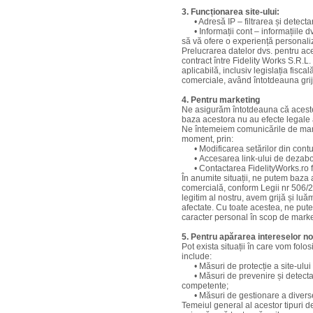
3. Funcționarea site-ului:
• Adresă IP – filtrarea și detectar
• Informații cont – informațiile dvs
să vă ofere o experiență personali
Prelucrarea datelor dvs. pentru ac
contract între Fidelity Works S.R.
aplicabilă, inclusiv legislația fisca
comerciale, având întotdeauna grijă 
4. Pentru marketing
Ne asigurăm întotdeauna că aceste pr
baza acestora nu au efecte legale 
Ne întemeiem comunicările de marke
moment, prin:
• Modificarea setărilor din contul
• Accesarea link-ului de dezabonar
• Contactarea FidelityWorks.ro fol
În anumite situații, ne putem baza 
comercială, conform Legii nr 506/200
legitim al nostru, avem grijă și lu
afectate. Cu toate acestea, ne pute
caracter personal în scop de marke
5. Pentru apărarea intereselor no
Pot exista situații în care vom folo
include:
• Măsuri de protecție a site-ului we
• Măsuri de prevenire și detectare 
competente;
• Măsuri de gestionare a diverselo
Temeiul general al acestor tipuri de