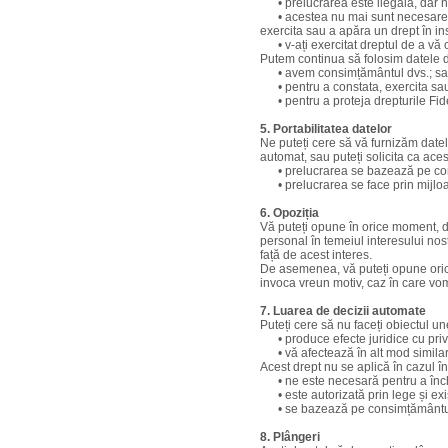
• prelucrarea este ilegală, dar nu 
• acestea nu mai sunt necesare pen
exercita sau a apăra un drept în in
• v-ați exercitat dreptul de a vă 
Putem continua să folosim datele dvs
• avem consimțământul dvs.; s
• pentru a constata, exercita sau 
• pentru a proteja drepturile Fidel
5. Portabilitatea datelor
Ne puteți cere să vă furnizăm datele 
automat, sau puteți solicita ca aces
• prelucrarea se bazează pe cons
• prelucrarea se face prin mijlo
6. Opoziția
Vă puteți opune în orice moment, din
personal în temeiul interesului nost
față de acest interes.
De asemenea, vă puteți opune oricân
invoca vreun motiv, caz în care vom
7. Luarea de decizii automate
Puteți cere să nu faceți obiectul u
• produce efecte juridice cu privi
• vă afectează în alt mod similar 
Acest drept nu se aplică în cazul în
• ne este necesară pentru a înche
• este autorizată prin lege și exist
• se bazează pe consimțământul d
8. Plângeri