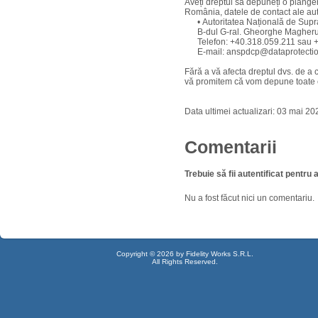
Aveți dreptul să depuneți o plânger
România, datele de contact ale aut
• Autoritatea Națională de Supra
B-dul G-ral. Gheorghe Magheru nr
Telefon: +40.318.059.211 sau +
E-mail: anspdcp@dataprotectio
Fără a vă afecta dreptul dvs. de a 
vă promitem că vom depune toate e
Data ultimei actualizari: 03 mai 20
Comentarii
Trebuie să fii autentificat pentr
Nu a fost făcut nici un comentariu.
Copyright © 2026 by Fidelity Works S.R.L.
All Rights Reserved.