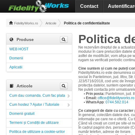
Contact
Autentificar
Politica de confidentialitate
FidelityWorks.ro
Articole
Politica d
Produse
Ne rezervăm dreptul de a actualiza 
WEB HOST
modului în care prelucrăm datele d
astfel de modificări, vom afișa pe w
Domenii
rugam sa verificati periodic continut
Aplicatii
Cine suntem și cum ne puteți co
FidelityWorks.ro este denumirea co
social în Pantelimon, jud. Ilfov, St
J23/5716/2018, cod unic de înregist
protecția datelor, suntem operator
Articole
Ne puteti contacta prin urmatoare
• Prin posta:
Pantelimon, jud. I
Cum dau comanda. Cum fac plata
• Email:
office@fidelityworks.ro
• WhatsApp
:
0744.582.014
Cum hostez ? Ajutor / Tutoriale
Ce categorii de date cu caracter
Domenii gratuit
În general, colectăm datele dvs. cu
informație pe care ne-o oferiți. Cu t
Termeni și Condiții de utilizare
Când vă creați un cont pe site-ul no
În cadrul paginii dvs. personale (
Politica de utilizare a cookie-urilor
număr telefon, adrese de livrare.