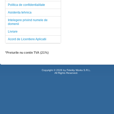
Politica de confidentialitate
Asistenta tehnica
Intelegere privind numele de
domenii
Livrare
Acord de Licentiere Aplicatii
*Preturile nu contin TVA (21%)
Copyright © 2026 by Fidelity Works S.R.L.
All Rights Reserved.