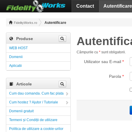
Contact
Autentificare
Autentificare
FidelityWorks.ro
Autentific
Produse
WEB HOST
Câmpurile cu
*
sunt obligatorii.
Domenii
Utilizator sau E-mail
*
Aplicatii
Parola
*
Articole
Cum dau comanda. Cum fac plata
Cum hostez ? Ajutor / Tutoriale
Domenii gratuit
Termeni și Condiții de utilizare
Politica de utilizare a cookie-urilor