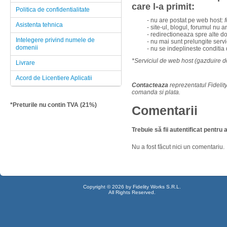
care l-a primit:
Politica de confidentialitate
- nu are postat pe web host:
Asistenta tehnica
- site-ul, blogul, forumul nu 
- redirectioneaza spre alte 
Intelegere privind numele de
- nu mai sunt prelungite serv
domenii
- nu se indeplineste conditi
*Serviciul de web host (gazduire d
Livrare
Acord de Licentiere Aplicatii
Contacteaza
reprezentatul Fideli
comanda si plata.
*Preturile nu contin TVA (21%)
Comentarii
Trebuie să fii autentificat pentr
Nu a fost făcut nici un comentariu.
Copyright © 2026 by Fidelity Works S.R.L.
All Rights Reserved.