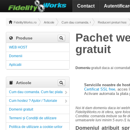
Contact
Autentificar
FidelityWorks.ro
Articole
Cum dau comanda. Cum fac plata
Reduceri preturi hosti
Pachet we
Produse
gratuit
WEB HOST
Domenii
Aplicatii
Domeniu
gratuit daca ai comandat s
Articole
Serviciile noastre de host
Certificat SSL free
, acces 
Cum dau comanda. Cum fac plata
Activare automata la plata 
Cum hostez ? Ajutor / Tutoriale
Noi iti dam domeniu daca iei webho
Domenii gratuit
FidelityWorks.ro iti ofera, spre folo
Conditia: comanda trebuie sa fie de 
Termeni și Condiții de utilizare
urmatoarele luni minim 5 euro /1 lu
Politica de utilizare a cookie-urilor
Domeniul atribuit spr