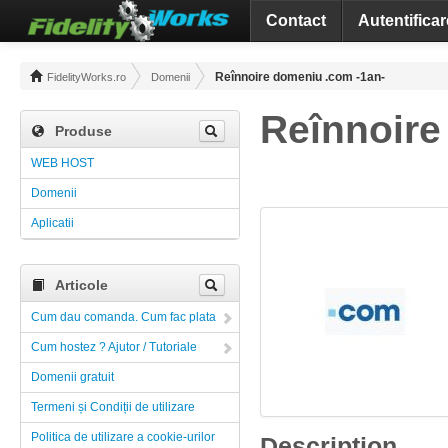
Contact
Autentificar
Reînnoire domeniu .com -1an-
FidelityWorks.ro
Domenii
Reînnoire
Produse
WEB HOST
Domenii
Aplicatii
Articole
Cum dau comanda. Cum fac plata
Cum hostez ? Ajutor / Tutoriale
Domenii gratuit
Termeni și Condiții de utilizare
Politica de utilizare a cookie-urilor
Description