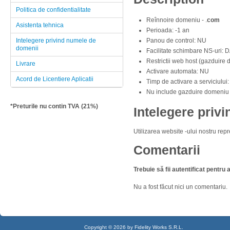
Politica de confidentialitate
Reînnoire domeniu - .
com
Asistenta tehnica
Perioada: -1 an
Intelegere privind numele de
Panou de control: NU
domenii
Facilitate schimbare NS-uri: DA
Restrictii web host (gazduire
Livrare
Activare automata: NU
Acord de Licentiere Aplicatii
Timp de activare a serviciului
Nu include gazduire domeniu 
*Preturile nu contin TVA (21%)
Intelegere priv
Utilizarea website -ului nostru re
Comentarii
Trebuie să fii autentificat pentr
Nu a fost făcut nici un comentariu.
Copyright © 2026 by Fidelity Works S.R.L.