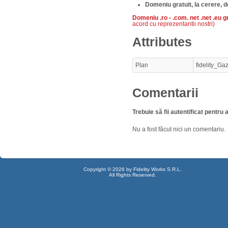
Domeniu gratuit, la cerere, 
Domeniu .ro - .com. net .net .eu gr
acord cu reprezentantii nostri)
Attributes
Plan
fidelity_Ga
Comentarii
Trebuie să fii autentificat pentr
Nu a fost făcut nici un comentariu.
Copyright © 2026 by Fidelity Works S.R.L.
All Rights Reserved.