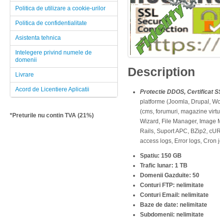
Politica de utilizare a cookie-urilor
Politica de confidentialitate
Asistenta tehnica
Intelegere privind numele de
domenii
Description
Livrare
Acord de Licentiere Aplicatii
Protectie DDOS, Certificat SS
platforme (Joomla, Drupal, Wor
(cms, forumuri, magazine virtua
*Preturile nu contin TVA (21%)
Wizard, File Manager, Image 
Rails, Suport APC, BZip2, cUR
access logs, Error logs, Cron 
Spatiu: 150 GB
Trafic lunar: 1 TB
Domenii Gazduite: 50
Conturi FTP: nelimitate
Conturi Email: nelimitate
Baze de date: nelimitate
Subdomenii: nelimitate