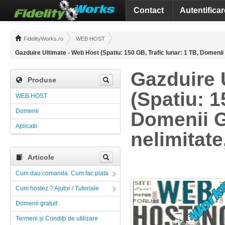
Contact
Autentificar
FidelityWorks.ro
WEB HOST
Gazduire Ultimate - Web Host (Spatiu: 150 GB, Trafic lunar: 1 TB, Domenii 
Gazduire 
Produse
(Spatiu: 1
WEB HOST
Domenii
Domenii G
Aplicatii
nelimitate
Articole
Cum dau comanda. Cum fac plata
Cum hostez ? Ajutor / Tutoriale
Domenii gratuit
Termeni și Condiții de utilizare